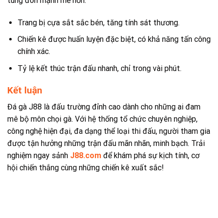
tung đòn mạnh mẽ hơn:
Trang bị cựa sắt sắc bén, tăng tính sát thương.
Chiến kê được huấn luyện đặc biệt, có khả năng tấn công
chính xác.
Tỷ lệ kết thúc trận đấu nhanh, chỉ trong vài phút.
Kết luận
Đá gà J88 là đấu trường đỉnh cao dành cho những ai đam
mê bộ môn chọi gà. Với hệ thống tổ chức chuyên nghiệp,
công nghệ hiện đại, đa dạng thể loại thi đấu, người tham gia
được tận hưởng những trận đấu mãn nhãn, minh bạch. Trải
nghiệm ngay sảnh
J88.com
để khám phá sự kịch tính, cơ
hội chiến thắng cùng những chiến kê xuất sắc!