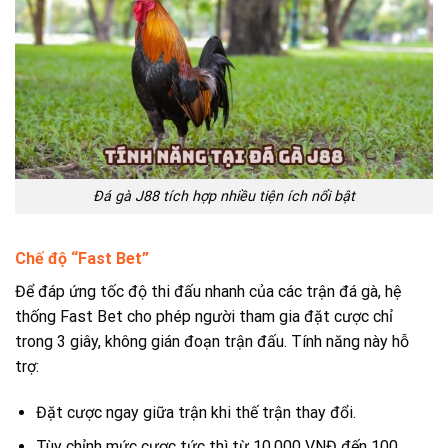
Đá gà J88 tích hợp nhiều tiện ích nổi bật
Chế độ “Fast Bet”
Để đáp ứng tốc độ thi đấu nhanh của các trận đá gà, hệ
thống Fast Bet cho phép người tham gia đặt cược chỉ
trong 3 giây, không gián đoạn trận đấu. Tính năng này hỗ
trợ:
Đặt cược ngay giữa trận khi thế trận thay đổi.
Tùy chỉnh mức cược tức thì từ 10.000 VNĐ đến 100