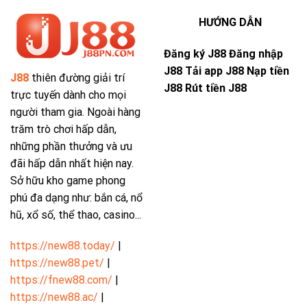
HƯỚNG DẪN
Đăng ký J88
Đăng nhập
J88
Tải app J88
Nạp tiền
J88
thiên đường giải trí
J88
Rút tiền J88
trực tuyến dành cho mọi
người tham gia. Ngoài hàng
trăm trò chơi hấp dẫn,
những phần thưởng và ưu
đãi hấp dẫn nhất hiện nay.
Sở hữu kho game phong
phú đa dạng như: bắn cá, nổ
hũ, xổ số, thể thao, casino...
https://new88.today/
|
https://new88.pet/
|
https://fnew88.com/
|
https://new88.ac/
|