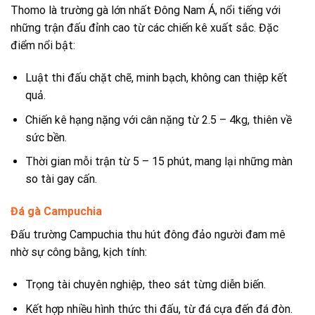
Thomo là trường gà lớn nhất Đông Nam Á, nổi tiếng với
những trận đấu đỉnh cao từ các chiến kê xuất sắc. Đặc
điểm nổi bật:
Luật thi đấu chặt chẽ, minh bạch, không can thiệp kết
quả.
Chiến kê hạng nặng với cân nặng từ 2.5 – 4kg, thiên về
sức bền.
Thời gian mỗi trận từ 5 – 15 phút, mang lại những màn
so tài gay cấn.
Đá gà Campuchia
Đấu trường Campuchia thu hút đông đảo người đam mê
nhờ sự công bằng, kịch tính:
Trọng tài chuyên nghiệp, theo sát từng diễn biến.
Kết hợp nhiều hình thức thi đấu, từ đá cựa đến đá đòn.